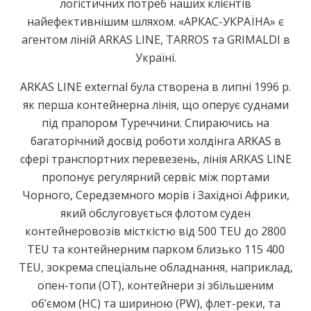
логістичних потреб наших клієнтів
найефективнішим шляхом. «АРКАС-УКРАЇНА» є
агентом ліній ARKAS LINE, TARROS та GRIMALDI в
Україні.
ARKAS LINE external була створена в липні 1996 р.
як перша контейнерна лінія, що оперує суднами
під прапором Туреччини. Спираючись на
багаторічний досвід роботи холдінга ARKAS в
сфері транспортних перевезень, лінія ARKAS LINE
пропонує регулярний сервіс між портами
Чорного, Середземного морів і Західної Африки,
який обслуговується флотом суден
контейнеровозів місткістю від 500 TEU до 2800
TEU та контейнерним парком близько 115 400
TEU, зокрема спеціальне обладнання, наприклад,
опен-топи (ОТ), контейнери зі збільшеним
об’ємом (HC) та шириною (PW), флет-реки, та