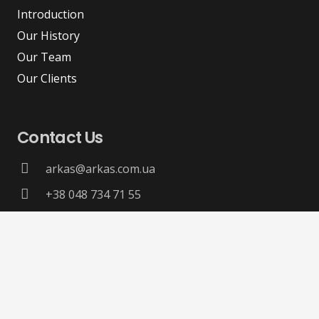
Introduction
Our History
Our Team
Our Clients
Contact Us
arkas@arkas.com.ua
+38 048 734 71 55
+38 048 734 71 58
Office 4, 39, Uspenska Str. 65048, Odesa