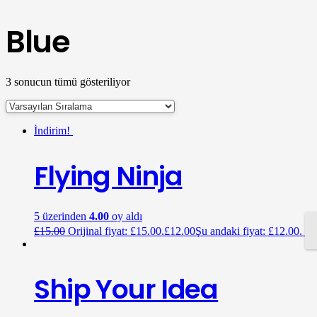
Blue
3 sonucun tümü gösteriliyor
İndirim!
Flying Ninja
5 üzerinden
4.00
oy aldı
£
15.00
Orijinal fiyat: £15.00.
£
12.00
Şu andaki fiyat: £12.00.
Ship Your Idea