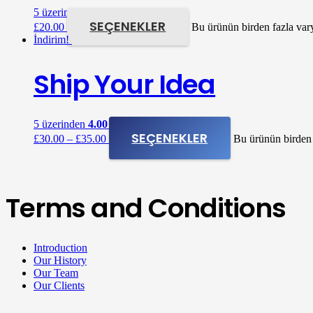
5 üzerinden
5.00
oy aldı
SEÇENEKLER
£
20.00
Bu ürünün birden fazla vary
İndirim!
Ship Your Idea
5 üzerinden
4.00
oy aldı
SEÇENEKLER
£
30.00
–
£
35.00
Bu ürünün birden 
Terms and Conditions
Introduction
Our History
Our Team
Our Clients