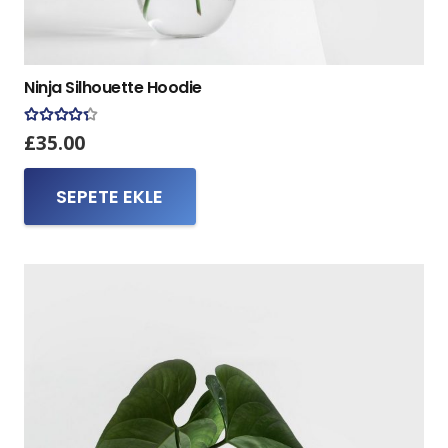
Ninja Silhouette Hoodie
5 üzerinden
4.17
oy aldı
£
35.00
SEPETE EKLE