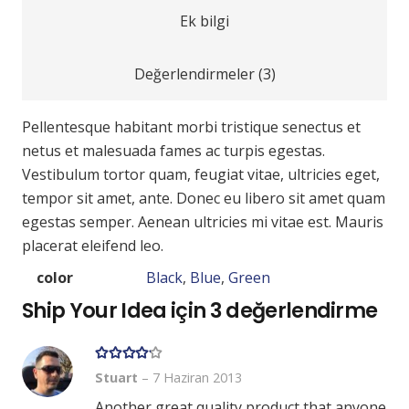
Ek bilgi
Değerlendirmeler (3)
Pellentesque habitant morbi tristique senectus et
netus et malesuada fames ac turpis egestas.
Vestibulum tortor quam, feugiat vitae, ultricies eget,
tempor sit amet, ante. Donec eu libero sit amet quam
egestas semper. Aenean ultricies mi vitae est. Mauris
placerat eleifend leo.
color
Black
,
Blue
,
Green
Ship Your Idea
için 3 değerlendirme
5 üzerinden
4
oy aldı
Stuart
–
7 Haziran 2013
Another great quality product that anyone