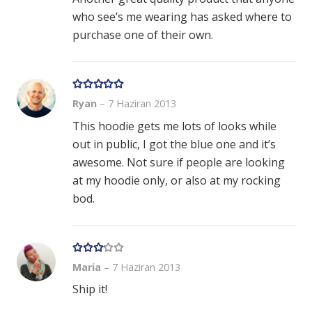
who see’s me wearing has asked where to
purchase one of their own.
5 üzerinden
5
oy aldı
Ryan
–
7 Haziran 2013
This hoodie gets me lots of looks while
out in public, I got the blue one and it’s
awesome. Not sure if people are looking
at my hoodie only, or also at my rocking
bod.
5 üzerinden
3
oy aldı
Maria
–
7 Haziran 2013
Ship it!