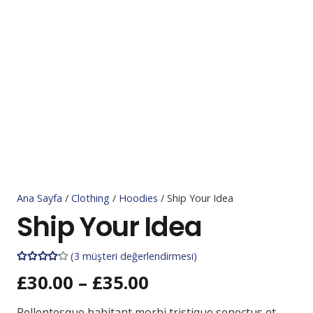
Ana Sayfa
/
Clothing
/
Hoodies
/ Ship Your Idea
Ship Your Idea
(
3
müşteri değerlendirmesi)
£
30.00
–
£
35.00
3
müşteri puanına dayanarak 5 üzerinden
4.00
puan a
Pellentesque habitant morbi tristique senectus et