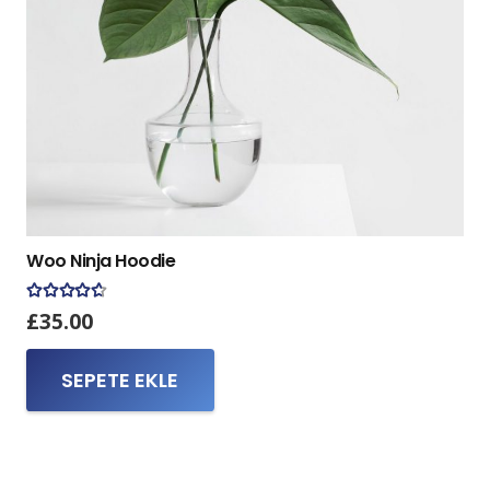
Woo Ninja Hoodie
5 üzerinden
4.50
oy aldı
£
35.00
SEPETE EKLE