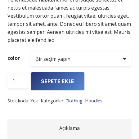
netus et malesuada fames ac turpis egestas.
Vestibulum tortor quam, feugiat vitae, ultricies eget,
tempor sit amet, ante. Donec eu libero sit amet quam
egestas semper. Aenean ultricies mi vitae est. Mauris
placerat eleifend leo.
color
Ship
SEPETE EKLE
Your
Idea
Stok kodu:
Yok
Kategoriler:
Clothing
,
Hoodies
adet
Açıklama