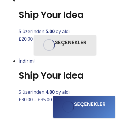
£12.00.
Ship Your Idea
5 üzerinden
5.00
oy aldı
Bu
£
20.00
SEÇENEKLER
ürünün
birden
İndirim!
fazla
varyasyonu
Ship Your Idea
var.
Seçenekler
ürün
5 üzerinden
4.00
oy aldı
sayfasından
Bu
£
30.00
–
£
35.00
SEÇENEKLER
seçilebilir
ürünü
birden
fazla
varyas