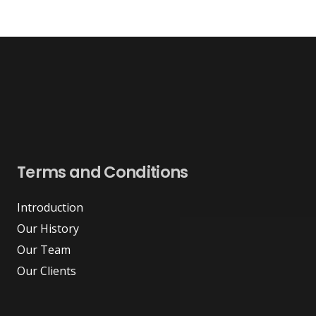
var.
Seçene
ürün
sayfas
seçilebi
Terms and Conditions
Introduction
Our History
Our Team
Our Clients