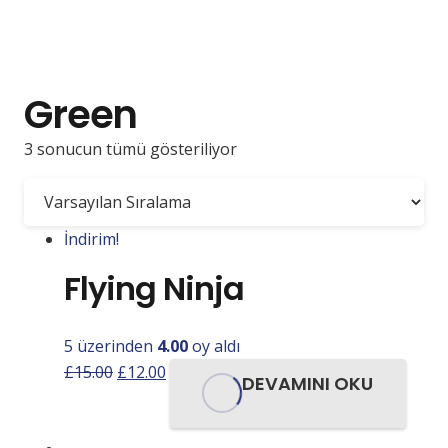
Green
3 sonucun tümü gösteriliyor
İndirim!
Flying Ninja
5 üzerinden
4.00
oy aldı
Orijinal
Şu
£
15.00
£
12.00
DEVAMINI OKU
fiyat:
andaki
£15.00.
fiyat: