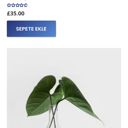
5 üzerinden
4.50
oy aldı
£
35.00
SEPETE EKLE