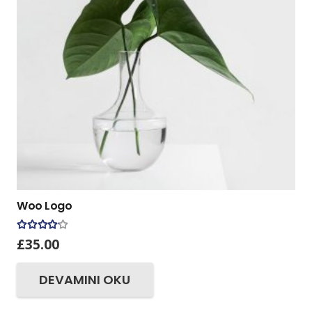
Woo Logo
5 üzerinden
4.00
oy aldı
£
35.00
DEVAMINI OKU