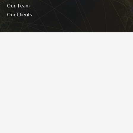
Our Team
Our Clients
Contact Us
arkas@arkas.com.ua
+38 048 734 71 55
+38 048 734 71 58
Office 4, 39, Uspenska Str. 65048, Odesa