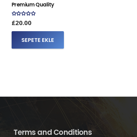
Premium Quality
5 üzerinden
5.00
oy aldı
£
20.00
SEPETE EKLE
Terms and Conditions