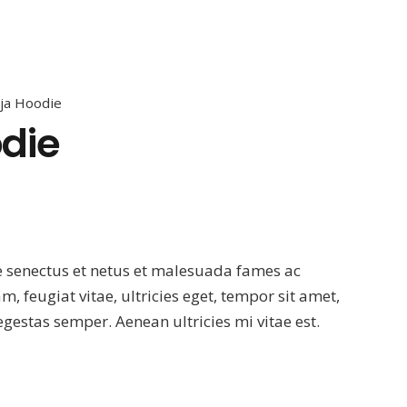
ja Hoodie
die
erinden
4.50
puan aldı
e senectus et netus et malesuada fames ac
, feugiat vitae, ultricies eget, tempor sit amet,
gestas semper. Aenean ultricies mi vitae est.