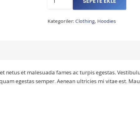
SEPETE EKLE
Ninja
Hoodie
Kategoriler:
Clothing
,
Hoodies
adet
et netus et malesuada fames ac turpis egestas. Vestibulum
 quam egestas semper. Aenean ultricies mi vitae est. Maur