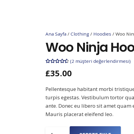
Ana Sayfa
/
Clothing
/
Hoodies
/ Woo Nin
Woo Ninja Hoo
(
2
müşteri değerlendirmesi)
£
35.00
2
müşteri puanına dayanarak 5 üz
Pellentesque habitant morbi tristiqu
turpis egestas. Vestibulum tortor quam
ante. Donec eu libero sit amet quam e
Mauris placerat eleifend leo.
Woo