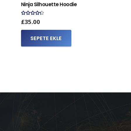
Ninja Silhouette Hoodie
5 üzerinden
4.17
oy aldı
£
35.00
SEPETE EKLE