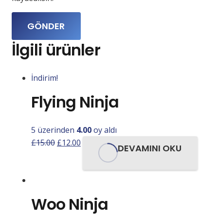
İlgili ürünler
İndirim!
Flying Ninja
5 üzerinden
4.00
oy aldı
Orijinal
Şu
£
15.00
£
12.00
DEVAMINI OKU
fiyat:
andaki
£15.00.
fiyat:
£12.00.
Woo Ninja