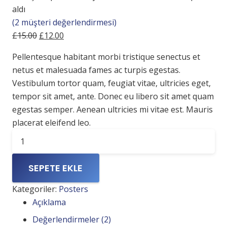
aldı
(
2
müşteri değerlendirmesi)
Orijinal
Şu
£
15.00
£
12.00
fiyat:
andaki
Pellentesque habitant morbi tristique senectus et
£15.00.
fiyat:
netus et malesuada fames ac turpis egestas.
£12.00.
Vestibulum tortor quam, feugiat vitae, ultricies eget,
tempor sit amet, ante. Donec eu libero sit amet quam
egestas semper. Aenean ultricies mi vitae est. Mauris
placerat eleifend leo.
Premium
Quality
adet
SEPETE EKLE
Kategoriler:
Posters
Açıklama
Değerlendirmeler (2)