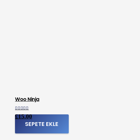
Woo Ninja
5 üzerinden
4.00
oy aldı
£
15.00
SEPETE EKLE