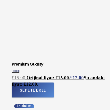
Premium Quality
5 üzerinden
2.00
oy aldı
£
15.00
Orijinal fiyat: £15.00.
£
12.00
Şu andaki
fiyat: £12.00.
SEPETE EKLE
İNDIRIM!