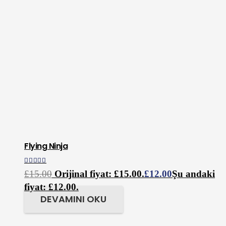
Flying Ninja
5 üzerinden
4.00
oy aldı
£
15.00
Orijinal fiyat: £15.00.
£
12.00
Şu andaki
fiyat: £12.00.
DEVAMINI OKU